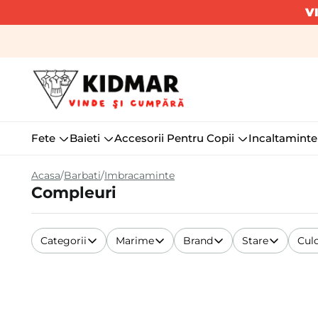
V
Fete
Baieti
Accesorii Pentru Copii
Incaltaminte
Acasa
Barbati
Imbracaminte
Compleuri
Categorii
Marime
Brand
Stare
Cul