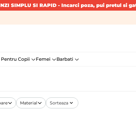
INZI SIMPLU SI RAPID
- Incarci poza, pui pretul si ga
 Pentru Copii
Femei
Barbati
oare
Material
Sorteaza