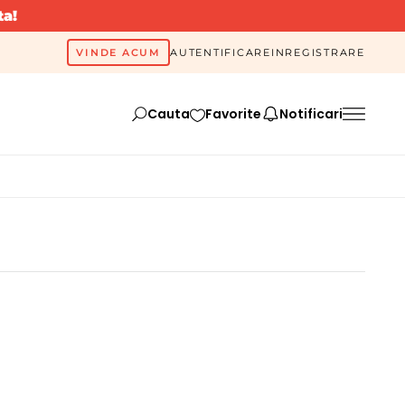
ta!
VINDE ACUM
AUTENTIFICARE
INREGISTRARE
Cauta
Favorite
Notificari