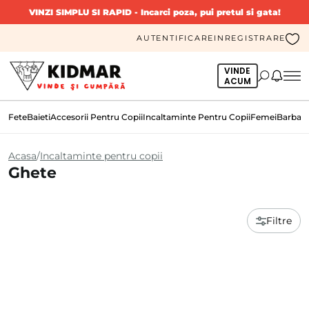
VINZI SIMPLU SI RAPID
- Incarci poza, pui pretul si gata!
AUTENTIFICARE
INREGISTRARE
VINDE
ACUM
Fete
Baieti
Accesorii Pentru Copii
Incaltaminte Pentru Copii
Femei
Barbati
Acasa
Incaltaminte pentru copii
Ghete
Filtre