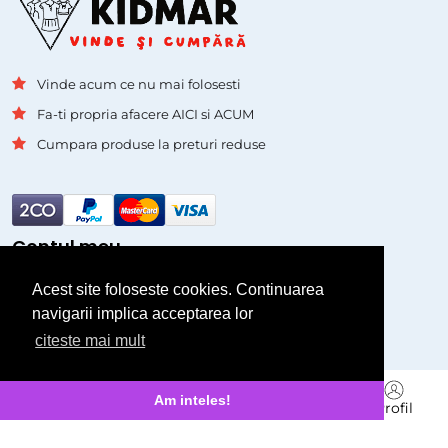
Vinde acum ce nu mai folosesti
Fa-ti propria afacere AICI si ACUM
Cumpara produse la preturi reduse
Contul meu
Acest site foloseste cookies. Continuarea
Autentificare
navigarii implica acceptarea lor
Inregistrare
citeste mai mult
Pagini
Branduri
Am inteles!
Acasa
Cauta
Vinde
Mesagerie
Profil
Asistenta