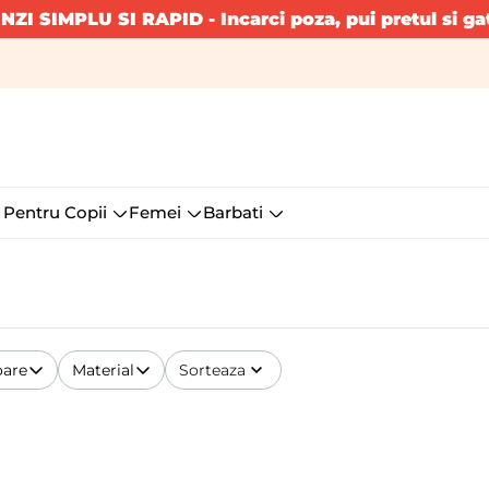
INZI SIMPLU SI RAPID
- Incarci poza, pui pretul si ga
 Pentru Copii
Femei
Barbati
oare
Material
Sorteaza