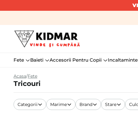
V
Fete
Baieti
Accesorii Pentru Copii
Incaltaminte
Acasa
Fete
Tricouri
Categorii
Marime
Brand
Stare
Cul