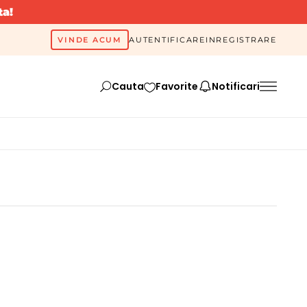
ta!
VINDE ACUM
AUTENTIFICARE
INREGISTRARE
Cauta
Favorite
Notificari