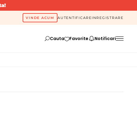
ta!
VINDE ACUM
AUTENTIFICARE
INREGISTRARE
Cauta
Favorite
Notificari