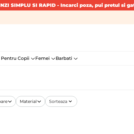
INZI SIMPLU SI RAPID
- Incarci poza, pui pretul si ga
 Pentru Copii
Femei
Barbati
oare
Material
Sorteaza