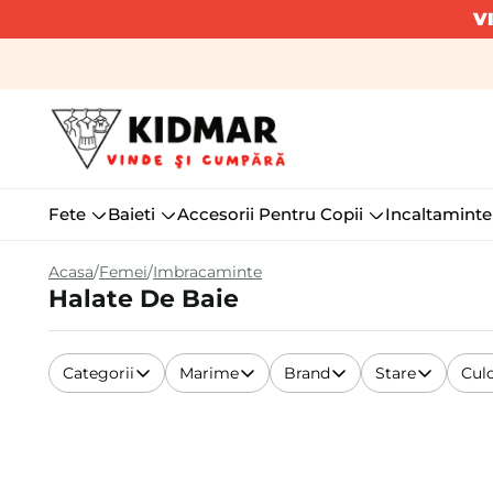
V
Fete
Baieti
Accesorii Pentru Copii
Incaltaminte
Acasa
Femei
Imbracaminte
Halate De Baie
Categorii
Marime
Brand
Stare
Cul