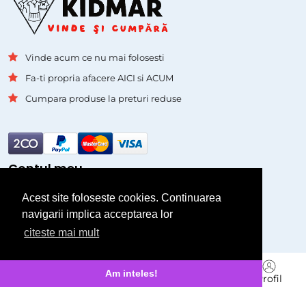
Vinde acum ce nu mai folosesti
Fa-ti propria afacere AICI si ACUM
Cumpara produse la preturi reduse
Contul meu
Acest site foloseste cookies. Continuarea
Autentificare
navigarii implica acceptarea lor
Inregistrare
citeste mai mult
Pagini
Branduri
Am inteles!
Acasa
Cauta
Vinde
Mesagerie
Profil
Asistenta