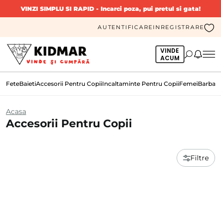
VINZI SIMPLU SI RAPID
- Incarci poza, pui pretul si gata!
AUTENTIFICARE
INREGISTRARE
VINDE
ACUM
Fete
Baieti
Accesorii Pentru Copii
Incaltaminte Pentru Copii
Femei
Barbati
Acasa
Accesorii Pentru Copii
Filtre