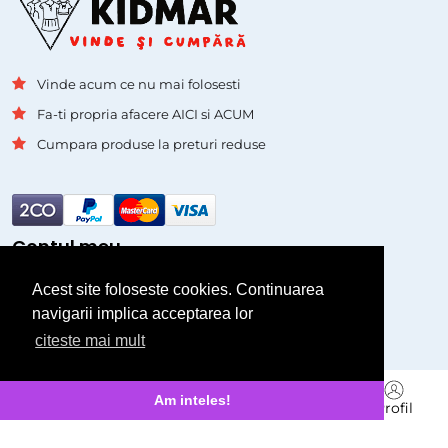
Vinde acum ce nu mai folosesti
Fa-ti propria afacere AICI si ACUM
Cumpara produse la preturi reduse
Contul meu
Acest site foloseste cookies. Continuarea
Autentificare
navigarii implica acceptarea lor
Inregistrare
citeste mai mult
Pagini
Branduri
Am inteles!
Acasa
Cauta
Vinde
Mesagerie
Profil
Asistenta