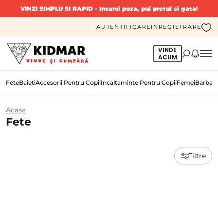
VINZI SIMPLU SI RAPID
- Incarci poza, pui pretul si gata!
AUTENTIFICARE
INREGISTRARE
VINDE
ACUM
Fete
Baieti
Accesorii Pentru Copii
Incaltaminte Pentru Copii
Femei
Barbati
Acasa
Fete
Filtre