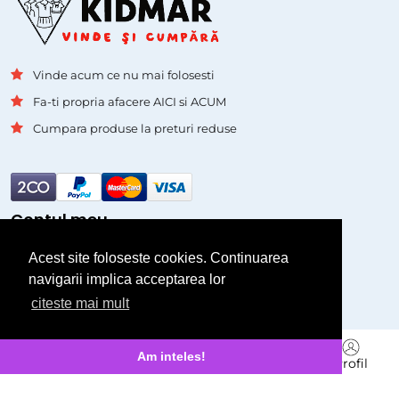
Vinde acum ce nu mai folosesti
Fa-ti propria afacere AICI si ACUM
Cumpara produse la preturi reduse
Contul meu
Acest site foloseste cookies. Continuarea
Autentificare
navigarii implica acceptarea lor
Inregistrare
citeste mai mult
Pagini
Branduri
Am inteles!
Acasa
Cauta
Vinde
Mesagerie
Profil
Asistenta