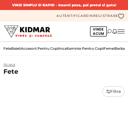
VINZI SIMPLU SI RAPID
- Incarci poza, pui pretul si gata!
AUTENTIFICARE
INREGISTRARE
VINDE
ACUM
Fete
Baieti
Accesorii Pentru Copii
Incaltaminte Pentru Copii
Femei
Barbati
Acasa
Fete
Filtre