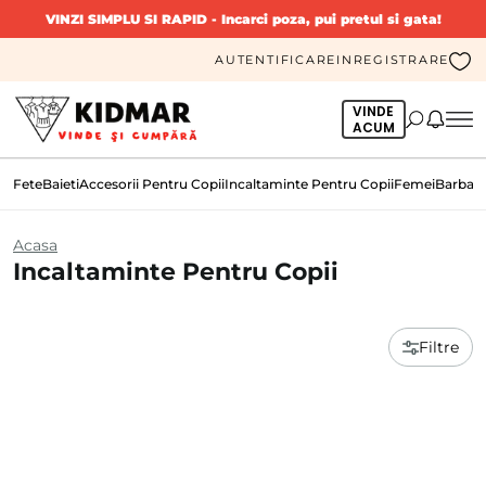
VINZI SIMPLU SI RAPID
- Incarci poza, pui pretul si gata!
AUTENTIFICARE
INREGISTRARE
VINDE
ACUM
Fete
Baieti
Accesorii Pentru Copii
Incaltaminte Pentru Copii
Femei
Barbati
Acasa
Incaltaminte Pentru Copii
Filtre