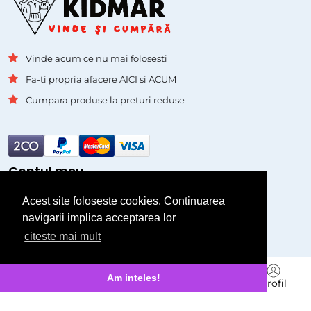
Vinde acum ce nu mai folosesti
Fa-ti propria afacere AICI si ACUM
Cumpara produse la preturi reduse
Contul meu
Acest site foloseste cookies. Continuarea
Autentificare
navigarii implica acceptarea lor
Inregistrare
citeste mai mult
Pagini
Branduri
Am inteles!
Acasa
Cauta
Vinde
Mesagerie
Profil
Asistenta