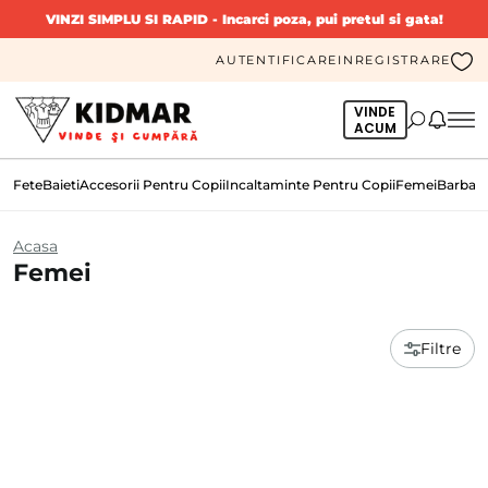
VINZI SIMPLU SI RAPID
- Incarci poza, pui pretul si gata!
AUTENTIFICARE
INREGISTRARE
VINDE
ACUM
Fete
Baieti
Accesorii Pentru Copii
Incaltaminte Pentru Copii
Femei
Barbati
Acasa
Femei
Filtre