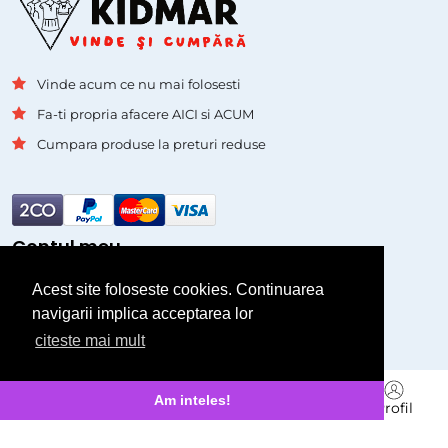
Vinde acum ce nu mai folosesti
Fa-ti propria afacere AICI si ACUM
Cumpara produse la preturi reduse
Contul meu
Acest site foloseste cookies. Continuarea
Autentificare
navigarii implica acceptarea lor
Inregistrare
citeste mai mult
Pagini
Branduri
Am inteles!
Acasa
Cauta
Vinde
Mesagerie
Profil
Asistenta