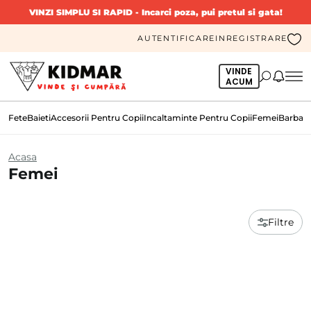
VINZI SIMPLU SI RAPID
- Incarci poza, pui pretul si gata!
AUTENTIFICARE
INREGISTRARE
VINDE
ACUM
Fete
Baieti
Accesorii Pentru Copii
Incaltaminte Pentru Copii
Femei
Barbati
Acasa
Femei
Filtre