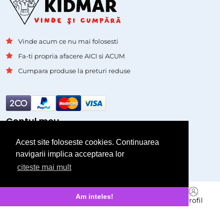
Vinde acum ce nu mai folosesti
Fa-ti propria afacere AICI si ACUM
Cumpara produse la preturi reduse
Contul meu
Acest site foloseste cookies. Continuarea
Autentificare
navigarii implica acceptarea lor
Inregistrare
citeste mai mult
Pagini
Branduri
Am inteles!
Acasa
Cauta
Vinde
Mesagerie
Profil
Asistenta